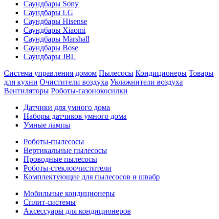
Саундбары Sony
Саундбары LG
Саундбары Hisense
Саундбары Xiaomi
Саундбары Marshall
Саундбары Bose
Саундбары JBL
Система управления домом
Пылесосы
Кондиционеры
Товары
для кухни
Очистители воздуха
Увлажнители воздуха
Вентиляторы
Роботы-газонокосилки
Датчики для умного дома
Наборы датчиков умного дома
Умные лампы
Роботы-пылесосы
Вертикальные пылесосы
Проводные пылесосы
Роботы-стеклоочистители
Комплектующие для пылесосов и швабр
Мобильные кондиционеры
Сплит-системы
Аксессуары для кондиционеров