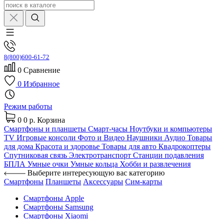
8(800)600-61-72
0
Сравнение
0
Избранное
Режим работы
0
0 р.
Корзина
Смартфоны и планшеты
Смарт-часы
Ноутбуки и компьютеры
TV
Игровые консоли
Фото и Видео
Наушники
Аудио
Товары
для дома
Красота и здоровье
Товары для авто
Квадрокоптеры
Спутниковая связь
Электротранспорт
Станции подавления
БПЛА
Умные очки
Умные кольца
Хобби и развлечения
Выберите интересующую вас категорию
Смартфоны
Планшеты
Аксессуары
Сим-карты
Смартфоны Apple
Смартфоны Samsung
Смартфоны Xiaomi