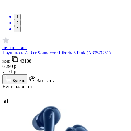
1
2
3
нет отзывов
Наушники Anker Soundcore Liberty 5 Pink (A3957G51)
код:
43188
6 290
р.
7 171
р.
Заказать
Купить
Нет в наличии