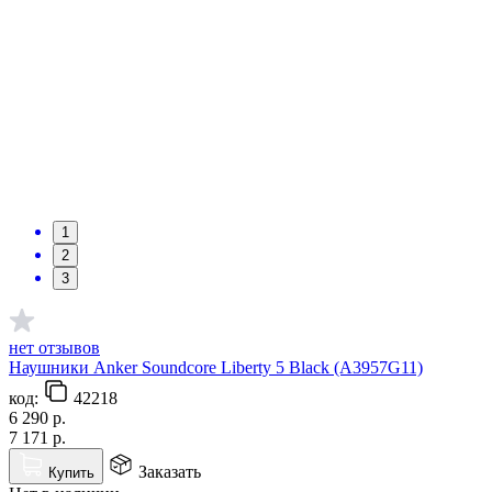
1
2
3
нет отзывов
Наушники Anker Soundcore Liberty 5 Black (A3957G11)
код:
42218
6 290
р.
7 171
р.
Заказать
Купить