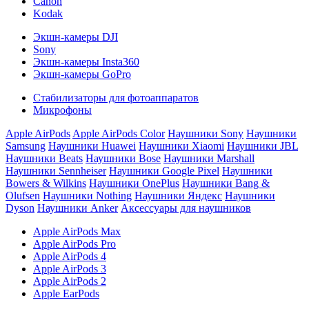
Canon
Kodak
Экшн-камеры DJI
Sony
Экшн-камеры Insta360
Экшн-камеры GoPro
Стабилизаторы для фотоаппаратов
Микрофоны
Apple AirPods
Apple AirPods Color
Наушники Sony
Наушники
Samsung
Наушники Huawei
Наушники Xiaomi
Наушники JBL
Наушники Beats
Наушники Bose
Наушники Marshall
Наушники Sennheiser
Наушники Google Pixel
Наушники
Bowers & Wilkins
Наушники OnePlus
Наушники Bang &
Olufsen
Наушники Nothing
Наушники Яндекс
Наушники
Dyson
Наушники Anker
Аксессуары для наушников
Apple AirPods Max
Apple AirPods Pro
Apple AirPods 4
Apple AirPods 3
Apple AirPods 2
Apple EarPods