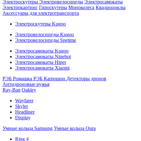
Электроскутеры
Электровелосипеды
Электросамокаты
Электрокартинг
Гироскутеры
Моноколеса
Квадроциклы
Аксессуары для электротранспорта
Электроскутеры Kugoo
Электровелосипеды Kugoo
Электровелосипеды Spetime
Электросамокаты Kugoo
Электросамокаты Ninebot
Электросамокаты Hiper
Электросамокаты Xiaomi
РЭБ Ромашка
РЭБ Капюшон
Детекторы дронов
Антидроновые ружья
Ray-Ban
Oakley
Wayfarer
Skyler
Headliner
Display
Умные кольца Samsung
Умные кольца Oura
Ring 4