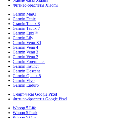
Умные часы Xiaomi
Фитнес-браслеты Xiaomi
Garmin MarQ
Garmin Fenix
Gramin Tactix 8
Garmin Tactix 7
Garmin Epix™
Garmin Lily
Garmin Venu X1
Garmin Venu 4
Garmin Venu 3
Garmin Venu 2
Garmin Forerunner
Garmin Instinct
Garmin Descent
Garmin Quatix 8
Garmin Vivo
Garmin Enduro
Смарт-часы Google Pixel
Фитнес-браслеты Google Pixel
Whoop 5 Life
Whoop 5 Peak
Whoop 5 One