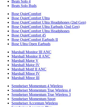
Beats Solo 4
Beats Solo Buds
Bose QuietComfort
Bose QuietComfort Ultra
Bose QuietComfort Ultra Headphones (2nd Gen)
Bose QuietComfort Ultra Earbuds (2nd Gen)
Bose QuietComfort Ultra Headphones
Bose QuietComfort 45
Bose QuietComfort Earbuds II
Bose Ultra Open Earbuds
Marshall Monitor III ANC
Marshall Monitor II ANC
Marshall Major V
Marshall Major IV
Marshall Motif II ANC
Marshall Minor IV
Marshall Minor III
Sennheiser Momentum 4 Wireless
Sennheiser Momentum True Wireless 4
Sennheiser Momentum True Wireless 3
Sennheiser Momentum Sport
Sennheiser Accentum Wireless