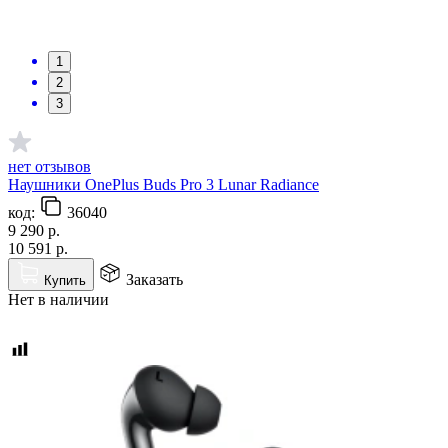
1
2
3
нет отзывов
Наушники OnePlus Buds Pro 3 Lunar Radiance
код:
36040
9 290
р.
10 591
р.
Заказать
Купить
Нет в наличии