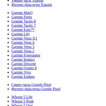
Умные часы Xiaomi
Фитнес-браслеты Xiaomi
Garmin MarQ
Garmin Fenix
Gramin Tactix 8
Garmin Tactix 7
Garmin Epix™
Garmin Lily
Garmin Venu X1
Garmin Venu 4
Garmin Venu 3
Garmin Venu 2
Garmin Forerunner
Garmin Instinct
Garmin Descent
Garmin Quatix 8
Garmin Vivo
Garmin Enduro
Смарт-часы Google Pixel
Фитнес-браслеты Google Pixel
Whoop 5 Life
Whoop 5 Peak
Whoop 5 One