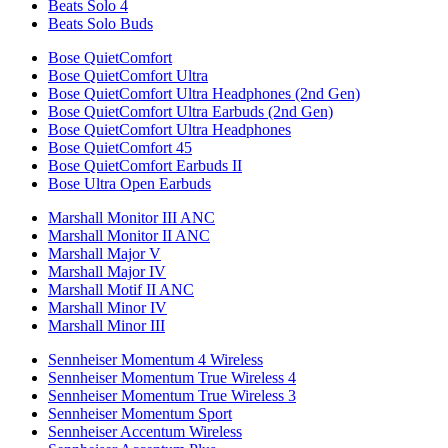
Beats Solo 4
Beats Solo Buds
Bose QuietComfort
Bose QuietComfort Ultra
Bose QuietComfort Ultra Headphones (2nd Gen)
Bose QuietComfort Ultra Earbuds (2nd Gen)
Bose QuietComfort Ultra Headphones
Bose QuietComfort 45
Bose QuietComfort Earbuds II
Bose Ultra Open Earbuds
Marshall Monitor III ANC
Marshall Monitor II ANC
Marshall Major V
Marshall Major IV
Marshall Motif II ANC
Marshall Minor IV
Marshall Minor III
Sennheiser Momentum 4 Wireless
Sennheiser Momentum True Wireless 4
Sennheiser Momentum True Wireless 3
Sennheiser Momentum Sport
Sennheiser Accentum Wireless