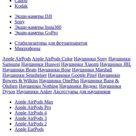
Canon
Kodak
Экшн-камеры DJI
Sony
Экшн-камеры Insta360
Экшн-камеры GoPro
Стабилизаторы для фотоаппаратов
Микрофоны
Apple AirPods
Apple AirPods Color
Наушники Sony
Наушники
Samsung
Наушники Huawei
Наушники Xiaomi
Наушники JBL
Наушники Beats
Наушники Bose
Наушники Marshall
Наушники Sennheiser
Наушники Google Pixel
Наушники
Bowers & Wilkins
Наушники OnePlus
Наушники Bang &
Olufsen
Наушники Nothing
Наушники Яндекс
Наушники
Dyson
Наушники Anker
Аксессуары для наушников
Apple AirPods Max
Apple AirPods Pro
Apple AirPods 4
Apple AirPods 3
Apple AirPods 2
Apple EarPods