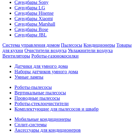
Саундбары Sony
Саундбары LG
Саундбары Hisense
Саундбары Xiaomi
Саундбары Marshall
Саундбары Bose
Саундбары JBL
Система управления домом
Пылесосы
Кондиционеры
Товары
для кухни
Очистители воздуха
Увлажнители воздуха
Вентиляторы
Роботы-газонокосилки
Датчики для умного дома
Наборы датчиков умного дома
Умные лампы
Роботы-пылесосы
Вертикальные пылесосы
Проводные пылесосы
Роботы-стеклоочистители
Комплектующие для пылесосов и швабр
Мобильные кондиционеры
Сплит-системы
Аксессуары для кондиционеров