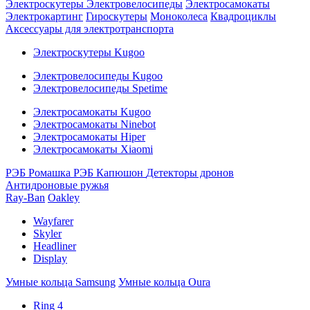
Электроскутеры
Электровелосипеды
Электросамокаты
Электрокартинг
Гироскутеры
Моноколеса
Квадроциклы
Аксессуары для электротранспорта
Электроскутеры Kugoo
Электровелосипеды Kugoo
Электровелосипеды Spetime
Электросамокаты Kugoo
Электросамокаты Ninebot
Электросамокаты Hiper
Электросамокаты Xiaomi
РЭБ Ромашка
РЭБ Капюшон
Детекторы дронов
Антидроновые ружья
Ray-Ban
Oakley
Wayfarer
Skyler
Headliner
Display
Умные кольца Samsung
Умные кольца Oura
Ring 4