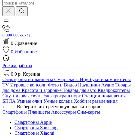
8(800)600-61-72
0
Сравнение
0
Избранное
Режим работы
0
0 р.
Корзина
Смартфоны и планшеты
Смарт-часы
Ноутбуки и компьютеры
TV
Игровые консоли
Фото и Видео
Наушники
Аудио
Товары
для дома
Красота и здоровье
Товары для авто
Квадрокоптеры
Спутниковая связь
Электротранспорт
Станции подавления
БПЛА
Умные очки
Умные кольца
Хобби и развлечения
Выберите интересующую вас категорию
Смартфоны
Планшеты
Аксессуары
Сим-карты
Смартфоны Apple
Смартфоны Samsung
Смартфоны Xiaomi