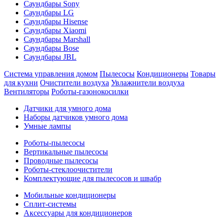
Саундбары Sony
Саундбары LG
Саундбары Hisense
Саундбары Xiaomi
Саундбары Marshall
Саундбары Bose
Саундбары JBL
Система управления домом
Пылесосы
Кондиционеры
Товары
для кухни
Очистители воздуха
Увлажнители воздуха
Вентиляторы
Роботы-газонокосилки
Датчики для умного дома
Наборы датчиков умного дома
Умные лампы
Роботы-пылесосы
Вертикальные пылесосы
Проводные пылесосы
Роботы-стеклоочистители
Комплектующие для пылесосов и швабр
Мобильные кондиционеры
Сплит-системы
Аксессуары для кондиционеров