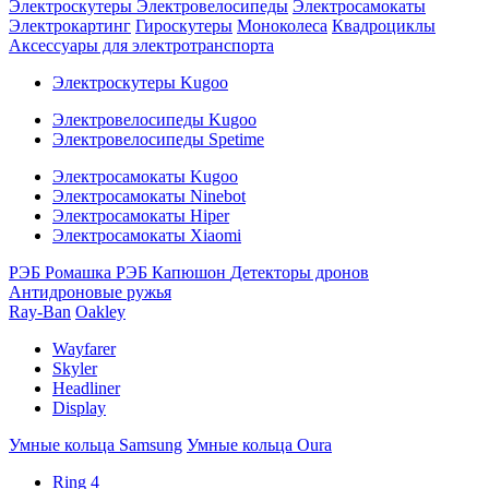
Электроскутеры
Электровелосипеды
Электросамокаты
Электрокартинг
Гироскутеры
Моноколеса
Квадроциклы
Аксессуары для электротранспорта
Электроскутеры Kugoo
Электровелосипеды Kugoo
Электровелосипеды Spetime
Электросамокаты Kugoo
Электросамокаты Ninebot
Электросамокаты Hiper
Электросамокаты Xiaomi
РЭБ Ромашка
РЭБ Капюшон
Детекторы дронов
Антидроновые ружья
Ray-Ban
Oakley
Wayfarer
Skyler
Headliner
Display
Умные кольца Samsung
Умные кольца Oura
Ring 4