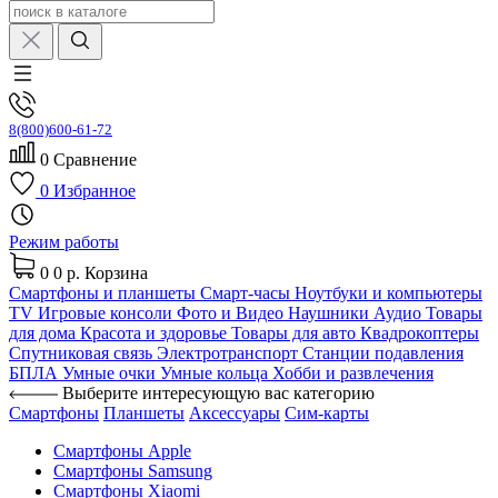
8(800)600-61-72
0
Сравнение
0
Избранное
Режим работы
0
0 р.
Корзина
Смартфоны и планшеты
Смарт-часы
Ноутбуки и компьютеры
TV
Игровые консоли
Фото и Видео
Наушники
Аудио
Товары
для дома
Красота и здоровье
Товары для авто
Квадрокоптеры
Спутниковая связь
Электротранспорт
Станции подавления
БПЛА
Умные очки
Умные кольца
Хобби и развлечения
Выберите интересующую вас категорию
Смартфоны
Планшеты
Аксессуары
Сим-карты
Смартфоны Apple
Смартфоны Samsung
Смартфоны Xiaomi