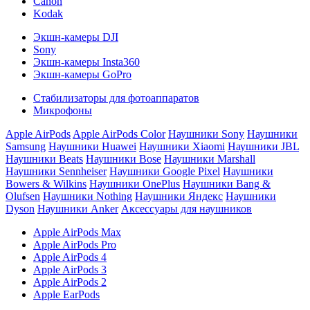
Canon
Kodak
Экшн-камеры DJI
Sony
Экшн-камеры Insta360
Экшн-камеры GoPro
Стабилизаторы для фотоаппаратов
Микрофоны
Apple AirPods
Apple AirPods Color
Наушники Sony
Наушники
Samsung
Наушники Huawei
Наушники Xiaomi
Наушники JBL
Наушники Beats
Наушники Bose
Наушники Marshall
Наушники Sennheiser
Наушники Google Pixel
Наушники
Bowers & Wilkins
Наушники OnePlus
Наушники Bang &
Olufsen
Наушники Nothing
Наушники Яндекс
Наушники
Dyson
Наушники Anker
Аксессуары для наушников
Apple AirPods Max
Apple AirPods Pro
Apple AirPods 4
Apple AirPods 3
Apple AirPods 2
Apple EarPods