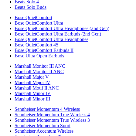
Beats Solo 4
Beats Solo Buds
Bose QuietComfort
Bose QuietComfort Ultra
Bose QuietComfort Ultra Headphones (2nd Gen)
Bose QuietComfort Ultra Earbuds (2nd Gen)
Bose QuietComfort Ultra Headphones
Bose QuietComfort 45
Bose QuietComfort Earbuds II
Bose Ultra Open Earbuds
Marshall Monitor III ANC
Marshall Monitor II ANC
Marshall Major V
Marshall Major IV
Marshall Motif II ANC
Marshall Minor IV
Marshall Minor III
Sennheiser Momentum 4 Wireless
Sennheiser Momentum True Wireless 4
Sennheiser Momentum True Wireless 3
Sennheiser Momentum Sport
Sennheiser Accentum Wireless