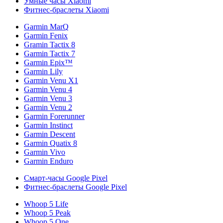
Умные часы Xiaomi
Фитнес-браслеты Xiaomi
Garmin MarQ
Garmin Fenix
Gramin Tactix 8
Garmin Tactix 7
Garmin Epix™
Garmin Lily
Garmin Venu X1
Garmin Venu 4
Garmin Venu 3
Garmin Venu 2
Garmin Forerunner
Garmin Instinct
Garmin Descent
Garmin Quatix 8
Garmin Vivo
Garmin Enduro
Смарт-часы Google Pixel
Фитнес-браслеты Google Pixel
Whoop 5 Life
Whoop 5 Peak
Whoop 5 One