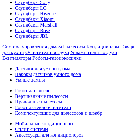
Саундбары Sony
Саундбары LG
Саундбары Hisense
Саундбары Xiaomi
Саундбары Marshall
Саундбары Bose
Саундбары JBL
Система управления домом
Пылесосы
Кондиционеры
Товары
для кухни
Очистители воздуха
Увлажнители воздуха
Вентиляторы
Роботы-газонокосилки
Датчики для умного дома
Наборы датчиков умного дома
Умные лампы
Роботы-пылесосы
Вертикальные пылесосы
Проводные пылесосы
Роботы-стеклоочистители
Комплектующие для пылесосов и швабр
Мобильные кондиционеры
Сплит-системы
Аксессуары для кондиционеров