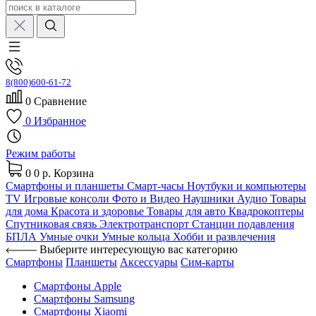
8(800)600-61-72
0
Сравнение
0
Избранное
Режим работы
0
0 р.
Корзина
Смартфоны и планшеты
Смарт-часы
Ноутбуки и компьютеры
TV
Игровые консоли
Фото и Видео
Наушники
Аудио
Товары
для дома
Красота и здоровье
Товары для авто
Квадрокоптеры
Спутниковая связь
Электротранспорт
Станции подавления
БПЛА
Умные очки
Умные кольца
Хобби и развлечения
Выберите интересующую вас категорию
Смартфоны
Планшеты
Аксессуары
Сим-карты
Смартфоны Apple
Смартфоны Samsung
Смартфоны Xiaomi