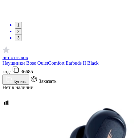
1
2
3
нет отзывов
Наушники Bose QuietComfort Earbuds II Black
код:
36685
Заказать
Купить
Нет в наличии