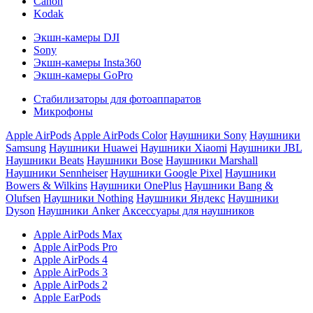
Canon
Kodak
Экшн-камеры DJI
Sony
Экшн-камеры Insta360
Экшн-камеры GoPro
Стабилизаторы для фотоаппаратов
Микрофоны
Apple AirPods
Apple AirPods Color
Наушники Sony
Наушники
Samsung
Наушники Huawei
Наушники Xiaomi
Наушники JBL
Наушники Beats
Наушники Bose
Наушники Marshall
Наушники Sennheiser
Наушники Google Pixel
Наушники
Bowers & Wilkins
Наушники OnePlus
Наушники Bang &
Olufsen
Наушники Nothing
Наушники Яндекс
Наушники
Dyson
Наушники Anker
Аксессуары для наушников
Apple AirPods Max
Apple AirPods Pro
Apple AirPods 4
Apple AirPods 3
Apple AirPods 2
Apple EarPods