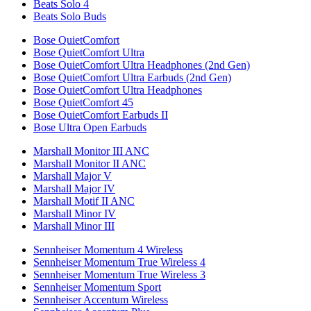
Beats Solo 4
Beats Solo Buds
Bose QuietComfort
Bose QuietComfort Ultra
Bose QuietComfort Ultra Headphones (2nd Gen)
Bose QuietComfort Ultra Earbuds (2nd Gen)
Bose QuietComfort Ultra Headphones
Bose QuietComfort 45
Bose QuietComfort Earbuds II
Bose Ultra Open Earbuds
Marshall Monitor III ANC
Marshall Monitor II ANC
Marshall Major V
Marshall Major IV
Marshall Motif II ANC
Marshall Minor IV
Marshall Minor III
Sennheiser Momentum 4 Wireless
Sennheiser Momentum True Wireless 4
Sennheiser Momentum True Wireless 3
Sennheiser Momentum Sport
Sennheiser Accentum Wireless