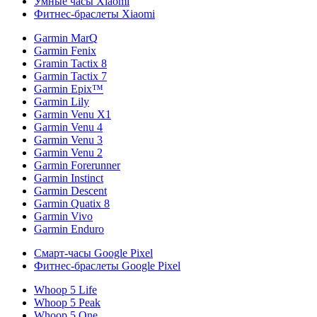
Умные часы Xiaomi
Фитнес-браслеты Xiaomi
Garmin MarQ
Garmin Fenix
Gramin Tactix 8
Garmin Tactix 7
Garmin Epix™
Garmin Lily
Garmin Venu X1
Garmin Venu 4
Garmin Venu 3
Garmin Venu 2
Garmin Forerunner
Garmin Instinct
Garmin Descent
Garmin Quatix 8
Garmin Vivo
Garmin Enduro
Смарт-часы Google Pixel
Фитнес-браслеты Google Pixel
Whoop 5 Life
Whoop 5 Peak
Whoop 5 One