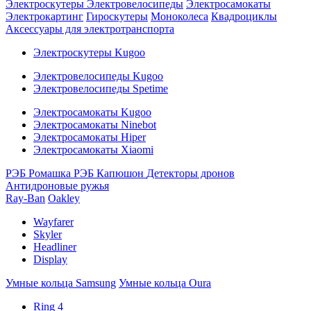
Электроскутеры
Электровелосипеды
Электросамокаты
Электрокартинг
Гироскутеры
Моноколеса
Квадроциклы
Аксессуары для электротранспорта
Электроскутеры Kugoo
Электровелосипеды Kugoo
Электровелосипеды Spetime
Электросамокаты Kugoo
Электросамокаты Ninebot
Электросамокаты Hiper
Электросамокаты Xiaomi
РЭБ Ромашка
РЭБ Капюшон
Детекторы дронов
Антидроновые ружья
Ray-Ban
Oakley
Wayfarer
Skyler
Headliner
Display
Умные кольца Samsung
Умные кольца Oura
Ring 4