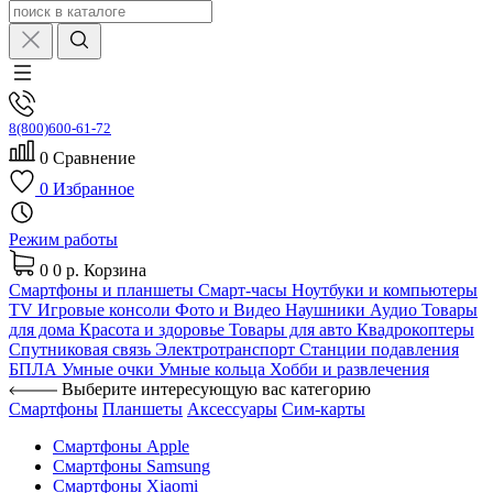
8(800)600-61-72
0
Сравнение
0
Избранное
Режим работы
0
0 р.
Корзина
Смартфоны и планшеты
Смарт-часы
Ноутбуки и компьютеры
TV
Игровые консоли
Фото и Видео
Наушники
Аудио
Товары
для дома
Красота и здоровье
Товары для авто
Квадрокоптеры
Спутниковая связь
Электротранспорт
Станции подавления
БПЛА
Умные очки
Умные кольца
Хобби и развлечения
Выберите интересующую вас категорию
Смартфоны
Планшеты
Аксессуары
Сим-карты
Смартфоны Apple
Смартфоны Samsung
Смартфоны Xiaomi