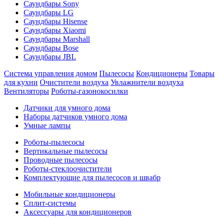
Саундбары Sony
Саундбары LG
Саундбары Hisense
Саундбары Xiaomi
Саундбары Marshall
Саундбары Bose
Саундбары JBL
Система управления домом
Пылесосы
Кондиционеры
Товары
для кухни
Очистители воздуха
Увлажнители воздуха
Вентиляторы
Роботы-газонокосилки
Датчики для умного дома
Наборы датчиков умного дома
Умные лампы
Роботы-пылесосы
Вертикальные пылесосы
Проводные пылесосы
Роботы-стеклоочистители
Комплектующие для пылесосов и швабр
Мобильные кондиционеры
Сплит-системы
Аксессуары для кондиционеров