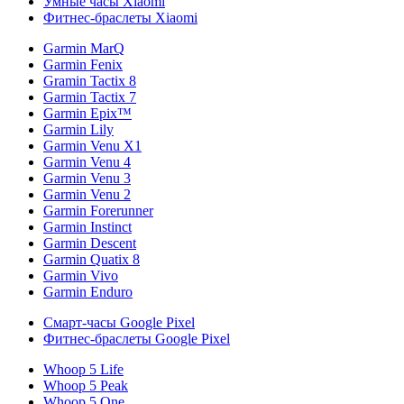
Умные часы Xiaomi
Фитнес-браслеты Xiaomi
Garmin MarQ
Garmin Fenix
Gramin Tactix 8
Garmin Tactix 7
Garmin Epix™
Garmin Lily
Garmin Venu X1
Garmin Venu 4
Garmin Venu 3
Garmin Venu 2
Garmin Forerunner
Garmin Instinct
Garmin Descent
Garmin Quatix 8
Garmin Vivo
Garmin Enduro
Смарт-часы Google Pixel
Фитнес-браслеты Google Pixel
Whoop 5 Life
Whoop 5 Peak
Whoop 5 One