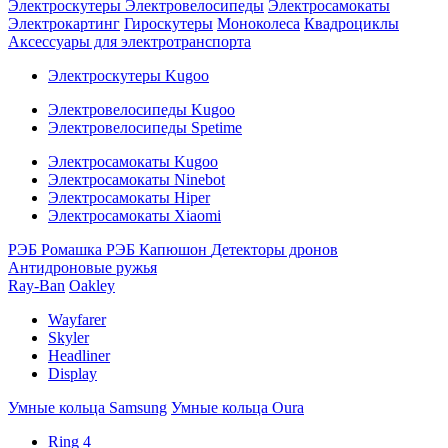
Электроскутеры
Электровелосипеды
Электросамокаты
Электрокартинг
Гироскутеры
Моноколеса
Квадроциклы
Аксессуары для электротранспорта
Электроскутеры Kugoo
Электровелосипеды Kugoo
Электровелосипеды Spetime
Электросамокаты Kugoo
Электросамокаты Ninebot
Электросамокаты Hiper
Электросамокаты Xiaomi
РЭБ Ромашка
РЭБ Капюшон
Детекторы дронов
Антидроновые ружья
Ray-Ban
Oakley
Wayfarer
Skyler
Headliner
Display
Умные кольца Samsung
Умные кольца Oura
Ring 4