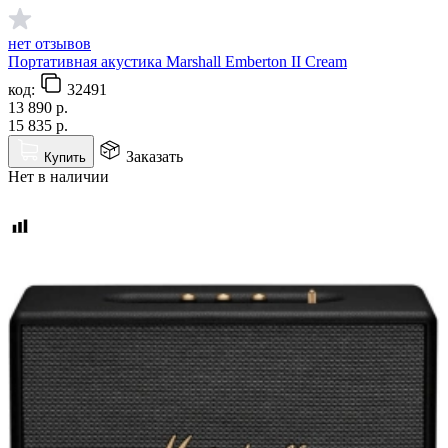
нет отзывов
Портативная акустика Marshall Emberton II Cream
код:
32491
13 890
р.
15 835
р.
Заказать
Купить
Нет в наличии