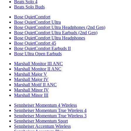
Beats Solo 4
Beats Solo Buds
Bose QuietComfort
Bose QuietComfort Ultra
Bose QuietComfort Ultra Headphones (2nd Gen)
Bose QuietComfort Ultra Earbuds (2nd Gen)
Bose QuietComfort Ultra Headphones
Bose QuietComfort 45
Bose QuietComfort Earbuds II
Bose Ultra Open Earbuds
Marshall Monitor III ANC
Marshall Monitor II ANC
Marshall Major V
Marshall Major IV
Marshall Motif II ANC
Marshall Minor IV
Marshall Minor III
Sennheiser Momentum 4 Wireless
Sennheiser Momentum True Wireless 4
Sennheiser Momentum True Wireless 3
Sennheiser Momentum Sport
Sennheiser Accentum Wireless