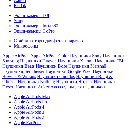
Canon
Kodak
Экшн-камеры DJI
Sony
Экшн-камеры Insta360
Экшн-камеры GoPro
Стабилизаторы для фотоаппаратов
Микрофоны
Apple AirPods
Apple AirPods Color
Наушники Sony
Наушники
Samsung
Наушники Huawei
Наушники Xiaomi
Наушники JBL
Наушники Beats
Наушники Bose
Наушники Marshall
Наушники Sennheiser
Наушники Google Pixel
Наушники
Bowers & Wilkins
Наушники OnePlus
Наушники Bang &
Olufsen
Наушники Nothing
Наушники Яндекс
Наушники
Dyson
Наушники Anker
Аксессуары для наушников
Apple AirPods Max
Apple AirPods Pro
Apple AirPods 4
Apple AirPods 3
Apple AirPods 2
Apple EarPods