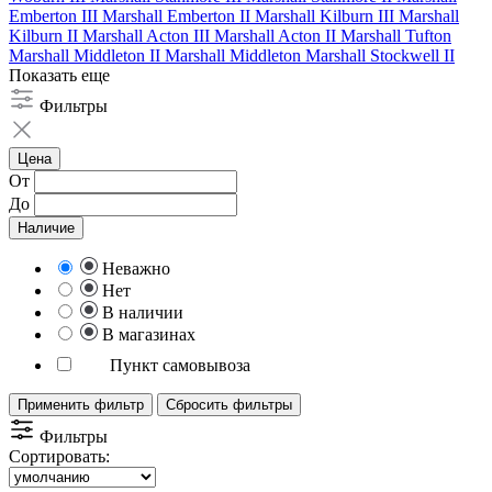
Emberton III
Marshall Emberton II
Marshall Kilburn III
Marshall
Kilburn II
Marshall Acton III
Marshall Acton II
Marshall Tufton
Marshall Middleton II
Marshall Middleton
Marshall Stockwell II
Показать еще
Фильтры
Цена
От
До
Наличие
Неважно
Нет
В наличии
В магазинах
Пункт самовывоза
Применить фильтр
Сбросить фильтры
Фильтры
Сортировать: