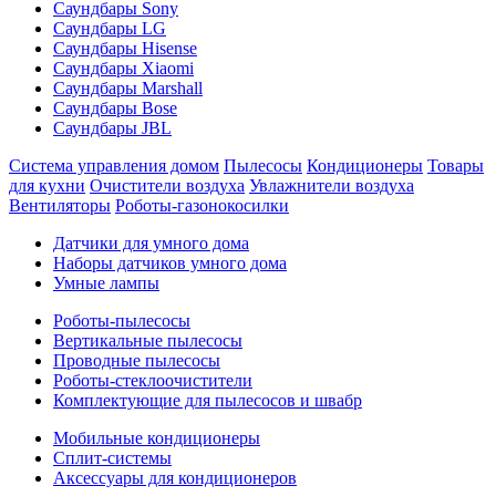
Саундбары Sony
Саундбары LG
Саундбары Hisense
Саундбары Xiaomi
Саундбары Marshall
Саундбары Bose
Саундбары JBL
Система управления домом
Пылесосы
Кондиционеры
Товары
для кухни
Очистители воздуха
Увлажнители воздуха
Вентиляторы
Роботы-газонокосилки
Датчики для умного дома
Наборы датчиков умного дома
Умные лампы
Роботы-пылесосы
Вертикальные пылесосы
Проводные пылесосы
Роботы-стеклоочистители
Комплектующие для пылесосов и швабр
Мобильные кондиционеры
Сплит-системы
Аксессуары для кондиционеров