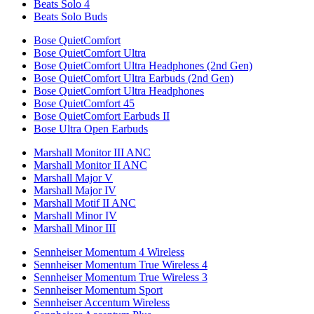
Beats Solo 4
Beats Solo Buds
Bose QuietComfort
Bose QuietComfort Ultra
Bose QuietComfort Ultra Headphones (2nd Gen)
Bose QuietComfort Ultra Earbuds (2nd Gen)
Bose QuietComfort Ultra Headphones
Bose QuietComfort 45
Bose QuietComfort Earbuds II
Bose Ultra Open Earbuds
Marshall Monitor III ANC
Marshall Monitor II ANC
Marshall Major V
Marshall Major IV
Marshall Motif II ANC
Marshall Minor IV
Marshall Minor III
Sennheiser Momentum 4 Wireless
Sennheiser Momentum True Wireless 4
Sennheiser Momentum True Wireless 3
Sennheiser Momentum Sport
Sennheiser Accentum Wireless