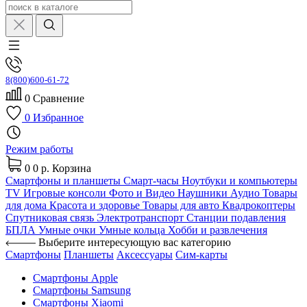
8(800)600-61-72
0
Сравнение
0
Избранное
Режим работы
0
0 р.
Корзина
Смартфоны и планшеты
Смарт-часы
Ноутбуки и компьютеры
TV
Игровые консоли
Фото и Видео
Наушники
Аудио
Товары
для дома
Красота и здоровье
Товары для авто
Квадрокоптеры
Спутниковая связь
Электротранспорт
Станции подавления
БПЛА
Умные очки
Умные кольца
Хобби и развлечения
Выберите интересующую вас категорию
Смартфоны
Планшеты
Аксессуары
Сим-карты
Смартфоны Apple
Смартфоны Samsung
Смартфоны Xiaomi