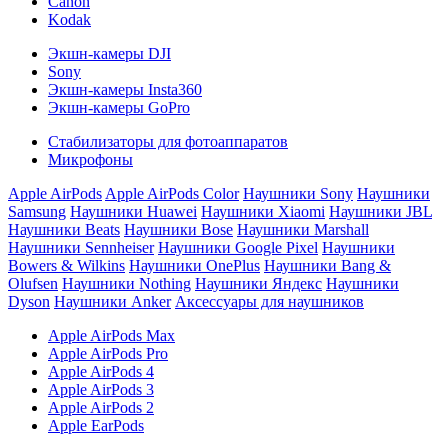
Canon
Kodak
Экшн-камеры DJI
Sony
Экшн-камеры Insta360
Экшн-камеры GoPro
Стабилизаторы для фотоаппаратов
Микрофоны
Apple AirPods
Apple AirPods Color
Наушники Sony
Наушники
Samsung
Наушники Huawei
Наушники Xiaomi
Наушники JBL
Наушники Beats
Наушники Bose
Наушники Marshall
Наушники Sennheiser
Наушники Google Pixel
Наушники
Bowers & Wilkins
Наушники OnePlus
Наушники Bang &
Olufsen
Наушники Nothing
Наушники Яндекс
Наушники
Dyson
Наушники Anker
Аксессуары для наушников
Apple AirPods Max
Apple AirPods Pro
Apple AirPods 4
Apple AirPods 3
Apple AirPods 2
Apple EarPods