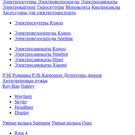
Электроскутеры
Электровелосипеды
Электросамокаты
Электрокартинг
Гироскутеры
Моноколеса
Квадроциклы
Аксессуары для электротранспорта
Электроскутеры Kugoo
Электровелосипеды Kugoo
Электровелосипеды Spetime
Электросамокаты Kugoo
Электросамокаты Ninebot
Электросамокаты Hiper
Электросамокаты Xiaomi
РЭБ Ромашка
РЭБ Капюшон
Детекторы дронов
Антидроновые ружья
Ray-Ban
Oakley
Wayfarer
Skyler
Headliner
Display
Умные кольца Samsung
Умные кольца Oura
Ring 4