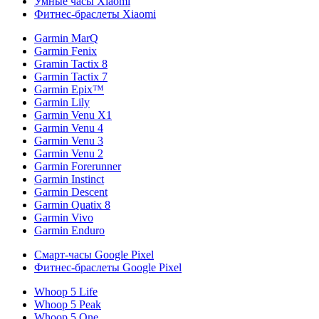
Умные часы Xiaomi
Фитнес-браслеты Xiaomi
Garmin MarQ
Garmin Fenix
Gramin Tactix 8
Garmin Tactix 7
Garmin Epix™
Garmin Lily
Garmin Venu X1
Garmin Venu 4
Garmin Venu 3
Garmin Venu 2
Garmin Forerunner
Garmin Instinct
Garmin Descent
Garmin Quatix 8
Garmin Vivo
Garmin Enduro
Смарт-часы Google Pixel
Фитнес-браслеты Google Pixel
Whoop 5 Life
Whoop 5 Peak
Whoop 5 One