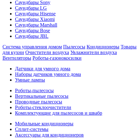
Саундбары Sony
Саундбары LG
Саундбары Hisense
Саундбары Xiaomi
Саундбары Marshall
Саундбары Bose
Саундбары JBL
Система управления домом
Пылесосы
Кондиционеры
Товары
для кухни
Очистители воздуха
Увлажнители воздуха
Вентиляторы
Роботы-газонокосилки
Датчики для умного дома
Наборы датчиков умного дома
Умные лампы
Роботы-пылесосы
Вертикальные пылесосы
Проводные пылесосы
Роботы-стеклоочистители
Комплектующие для пылесосов и швабр
Мобильные кондиционеры
Сплит-системы
Аксессуары для кондиционеров