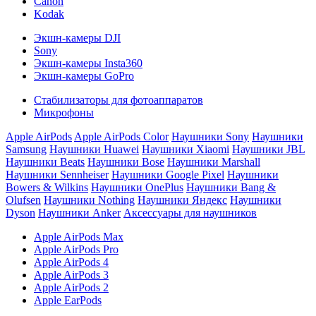
Canon
Kodak
Экшн-камеры DJI
Sony
Экшн-камеры Insta360
Экшн-камеры GoPro
Стабилизаторы для фотоаппаратов
Микрофоны
Apple AirPods
Apple AirPods Color
Наушники Sony
Наушники
Samsung
Наушники Huawei
Наушники Xiaomi
Наушники JBL
Наушники Beats
Наушники Bose
Наушники Marshall
Наушники Sennheiser
Наушники Google Pixel
Наушники
Bowers & Wilkins
Наушники OnePlus
Наушники Bang &
Olufsen
Наушники Nothing
Наушники Яндекс
Наушники
Dyson
Наушники Anker
Аксессуары для наушников
Apple AirPods Max
Apple AirPods Pro
Apple AirPods 4
Apple AirPods 3
Apple AirPods 2
Apple EarPods