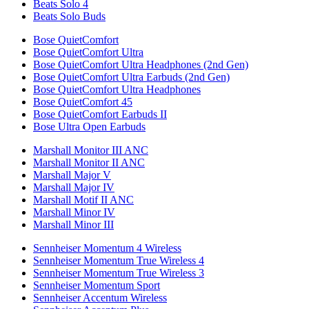
Beats Solo 4
Beats Solo Buds
Bose QuietComfort
Bose QuietComfort Ultra
Bose QuietComfort Ultra Headphones (2nd Gen)
Bose QuietComfort Ultra Earbuds (2nd Gen)
Bose QuietComfort Ultra Headphones
Bose QuietComfort 45
Bose QuietComfort Earbuds II
Bose Ultra Open Earbuds
Marshall Monitor III ANC
Marshall Monitor II ANC
Marshall Major V
Marshall Major IV
Marshall Motif II ANC
Marshall Minor IV
Marshall Minor III
Sennheiser Momentum 4 Wireless
Sennheiser Momentum True Wireless 4
Sennheiser Momentum True Wireless 3
Sennheiser Momentum Sport
Sennheiser Accentum Wireless