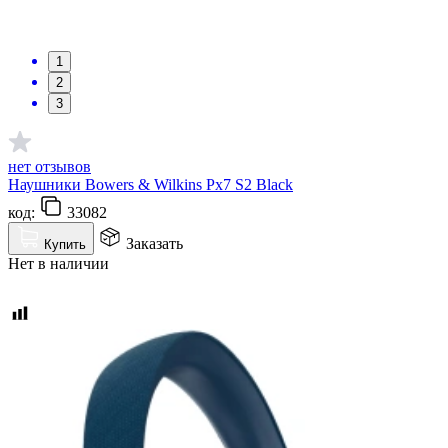
1
2
3
нет отзывов
Наушники Bowers & Wilkins Px7 S2 Black
код:
33082
Заказать
Купить
Нет в наличии