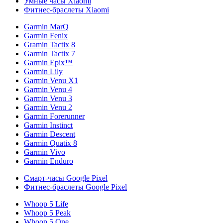
Умные часы Xiaomi
Фитнес-браслеты Xiaomi
Garmin MarQ
Garmin Fenix
Gramin Tactix 8
Garmin Tactix 7
Garmin Epix™
Garmin Lily
Garmin Venu X1
Garmin Venu 4
Garmin Venu 3
Garmin Venu 2
Garmin Forerunner
Garmin Instinct
Garmin Descent
Garmin Quatix 8
Garmin Vivo
Garmin Enduro
Смарт-часы Google Pixel
Фитнес-браслеты Google Pixel
Whoop 5 Life
Whoop 5 Peak
Whoop 5 One