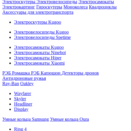
Электроскутеры
Электровелосипеды
Электросамокаты
Электрокартинг
Гироскутеры
Моноколеса
Квадроциклы
Аксессуары для электротранспорта
Электроскутеры Kugoo
Электровелосипеды Kugoo
Электровелосипеды Spetime
Электросамокаты Kugoo
Электросамокаты Ninebot
Электросамокаты Hiper
Электросамокаты Xiaomi
РЭБ Ромашка
РЭБ Капюшон
Детекторы дронов
Антидроновые ружья
Ray-Ban
Oakley
Wayfarer
Skyler
Headliner
Display
Умные кольца Samsung
Умные кольца Oura
Ring 4