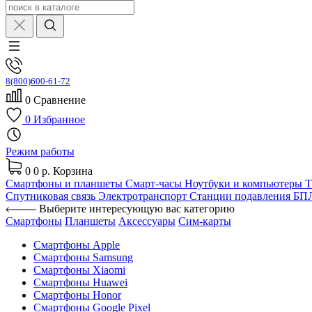
8(800)600-61-72
0
Сравнение
0
Избранное
Режим работы
0
0 р.
Корзина
Смартфоны и планшеты
Смарт-часы
Ноутбуки и компьютеры
Спутниковая связь
Электротранспорт
Станции подавления Б
Выберите интересующую вас категорию
Смартфоны
Планшеты
Аксессуары
Сим-карты
Смартфоны Apple
Смартфоны Samsung
Смартфоны Xiaomi
Смартфоны Huawei
Смартфоны Honor
Смартфоны Google Pixel