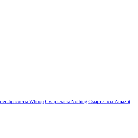
нес-браслеты Whoop
Смарт-часы Nothing
Смарт-часы Amazfit