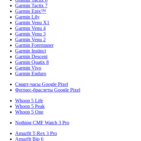
Garmin Tactix 7
Garmin Epix™
Garmin Lily
Garmin Venu X1
Garmin Venu 4
Garmin Venu 3
Garmin Venu 2
Garmin Forerunner
Garmin Instinct
Garmin Descent
Garmin Quatix 8
Garmin Vivo
Garmin Enduro
Смарт-часы Google Pixel
Фитнес-браслеты Google Pixel
Whoop 5 Life
Whoop 5 Peak
Whoop 5 One
Nothing CMF Watch 3 Pro
Amazfit T-Rex 3 Pro
Amazfit Bip 6