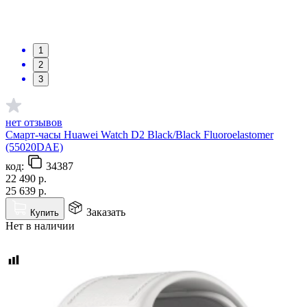
1
2
3
нет отзывов
Смарт-часы Huawei Watch D2 Black/Black Fluoroelastomer
(55020DAE)
код:
34387
22 490
р.
25 639
р.
Заказать
Купить
Нет в наличии