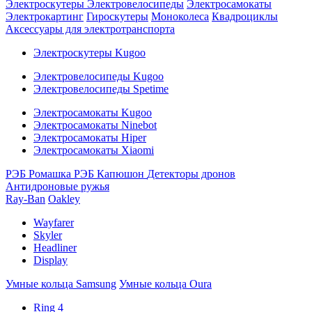
Электроскутеры
Электровелосипеды
Электросамокаты
Электрокартинг
Гироскутеры
Моноколеса
Квадроциклы
Аксессуары для электротранспорта
Электроскутеры Kugoo
Электровелосипеды Kugoo
Электровелосипеды Spetime
Электросамокаты Kugoo
Электросамокаты Ninebot
Электросамокаты Hiper
Электросамокаты Xiaomi
РЭБ Ромашка
РЭБ Капюшон
Детекторы дронов
Антидроновые ружья
Ray-Ban
Oakley
Wayfarer
Skyler
Headliner
Display
Умные кольца Samsung
Умные кольца Oura
Ring 4