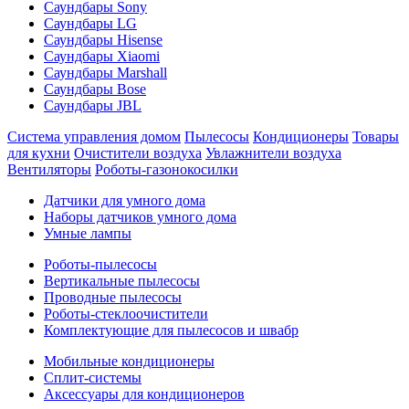
Саундбары Sony
Саундбары LG
Саундбары Hisense
Саундбары Xiaomi
Саундбары Marshall
Саундбары Bose
Саундбары JBL
Система управления домом
Пылесосы
Кондиционеры
Товары
для кухни
Очистители воздуха
Увлажнители воздуха
Вентиляторы
Роботы-газонокосилки
Датчики для умного дома
Наборы датчиков умного дома
Умные лампы
Роботы-пылесосы
Вертикальные пылесосы
Проводные пылесосы
Роботы-стеклоочистители
Комплектующие для пылесосов и швабр
Мобильные кондиционеры
Сплит-системы
Аксессуары для кондиционеров