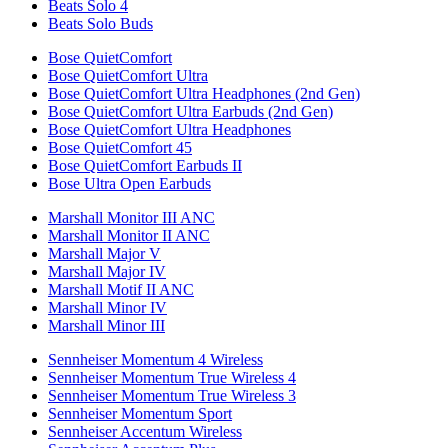
Beats Solo 4
Beats Solo Buds
Bose QuietComfort
Bose QuietComfort Ultra
Bose QuietComfort Ultra Headphones (2nd Gen)
Bose QuietComfort Ultra Earbuds (2nd Gen)
Bose QuietComfort Ultra Headphones
Bose QuietComfort 45
Bose QuietComfort Earbuds II
Bose Ultra Open Earbuds
Marshall Monitor III ANC
Marshall Monitor II ANC
Marshall Major V
Marshall Major IV
Marshall Motif II ANC
Marshall Minor IV
Marshall Minor III
Sennheiser Momentum 4 Wireless
Sennheiser Momentum True Wireless 4
Sennheiser Momentum True Wireless 3
Sennheiser Momentum Sport
Sennheiser Accentum Wireless