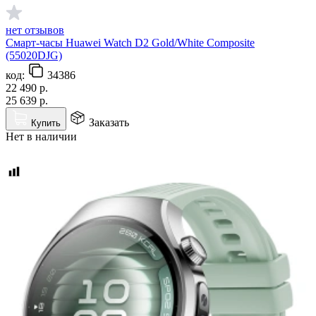
нет отзывов
Смарт-часы Huawei Watch D2 Gold/White Composite
(55020DJG)
код:
34386
22 490
р.
25 639
р.
Заказать
Купить
Нет в наличии