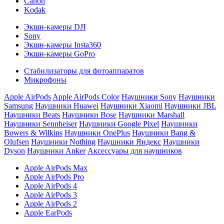
Canon
Kodak
Экшн-камеры DJI
Sony
Экшн-камеры Insta360
Экшн-камеры GoPro
Стабилизаторы для фотоаппаратов
Микрофоны
Apple AirPods
Apple AirPods Color
Наушники Sony
Наушники
Samsung
Наушники Huawei
Наушники Xiaomi
Наушники JBL
Наушники Beats
Наушники Bose
Наушники Marshall
Наушники Sennheiser
Наушники Google Pixel
Наушники
Bowers & Wilkins
Наушники OnePlus
Наушники Bang &
Olufsen
Наушники Nothing
Наушники Яндекс
Наушники
Dyson
Наушники Anker
Аксессуары для наушников
Apple AirPods Max
Apple AirPods Pro
Apple AirPods 4
Apple AirPods 3
Apple AirPods 2
Apple EarPods