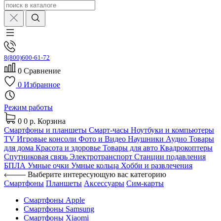
8(800)600-61-72
0
Сравнение
0
Избранное
Режим работы
0
0 р.
Корзина
Смартфоны и планшеты
Смарт-часы
Ноутбуки и компьютеры
TV
Игровые консоли
Фото и Видео
Наушники
Аудио
Товары
для дома
Красота и здоровье
Товары для авто
Квадрокоптеры
Спутниковая связь
Электротранспорт
Станции подавления
БПЛА
Умные очки
Умные кольца
Хобби и развлечения
Выберите интересующую вас категорию
Смартфоны
Планшеты
Аксессуары
Сим-карты
Смартфоны Apple
Смартфоны Samsung
Смартфоны Xiaomi