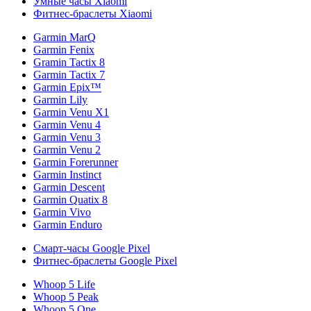
Умные часы Xiaomi
Фитнес-браслеты Xiaomi
Garmin MarQ
Garmin Fenix
Gramin Tactix 8
Garmin Tactix 7
Garmin Epix™
Garmin Lily
Garmin Venu X1
Garmin Venu 4
Garmin Venu 3
Garmin Venu 2
Garmin Forerunner
Garmin Instinct
Garmin Descent
Garmin Quatix 8
Garmin Vivo
Garmin Enduro
Смарт-часы Google Pixel
Фитнес-браслеты Google Pixel
Whoop 5 Life
Whoop 5 Peak
Whoop 5 One